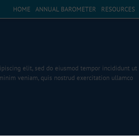
HOME
ANNUAL BAROMETER
RESOURCES
piscing elit, sed do eiusmod tempor incididunt ut
minim veniam, quis nostrud exercitation ullamco